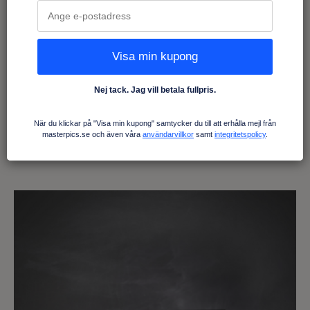
Premiumljusbas bakgrund liten
Från 540 kr
Visa min kupong
Köp nu
Nej tack. Jag vill betala fullpris.
När du klickar på "Visa min kupong" samtycker du till att erhålla mejl från
masterpics.se och även våra
användarvillkor
samt
integritetspolicy
.