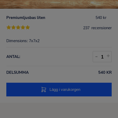
5
Premiumljusbas liten
540 kr
4
237
recensioner
3
Dimensions: 7x7x2
2
-
+
ANTAL:
1
DELSUMMA
540 KR
Lägg i varukorgen