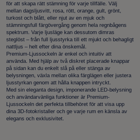
för att skapa rätt stämning för varje tillfälle. Välj
mellan dagsljusvitt, rosa, rött, orange, gult, grönt,
turkost och blått, eller njut av en mjuk och
stämningsfull färgövergång genom hela regnbågens
spektrum. Varje ljusläge kan dessutom dimras
steglöst – från full ljusstyrka till ett mjukt och behagligt
nattljus – helt efter dina önskemål.
Premium-Ljussockeln är enkel och intuitiv att
använda. Med hjälp av två diskret placerade knappar
på sidan kan du enkelt slå på eller stänga av
belysningen, växla mellan olika färglägen eller justera
ljusstyrkan genom att hålla knappen intryckt.
Med sin eleganta design, imponerande LED-belysning
och användarvänliga funktioner är Premium-
Ljussockeln det perfekta tillbehöret för att visa upp
dina 3D-fotokristaller och ge varje rum en känsla av
elegans och exklusivitet.