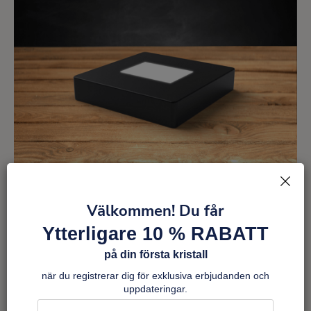
Välkommen! Du får
Premiumljusbas medium
Ytterligare 10 % RABATT
Från 540 kr
på din första kristall
när du registrerar dig för exklusiva erbjudanden och
Köp nu
uppdateringar.