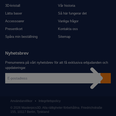
3D-kristall
Vår historia
Lätta baser
Så här fungerar det
Accessoarer
Vanliga frågor
Presentkort
Kontakta oss
Spåra min beställning
Sitemap
Nyhetsbrev
Prenumerera på vårt nyhetsbrev för att få exklusiva erbjudanden och
uppdateringar.
Användarvillkor
•
Integritetspolicy
© 2026 Masterpics3D. Alla rättigheter förbehållna. Friedrichstraße
155, 10117 Berlin, Tyskland